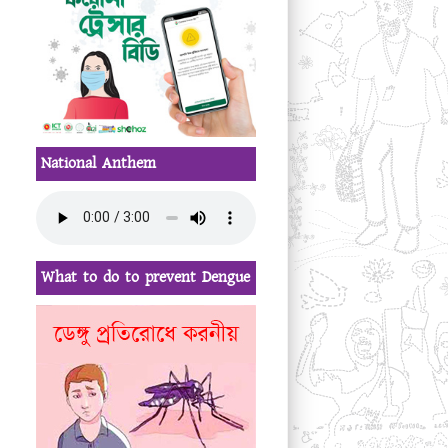
National Anthem
What to do to prevent Dengue