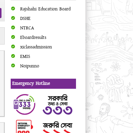
Rajshahi Education Board
DSHE
NTRCA
Eboardresults
xiclassadmission
EMIS
Noipunno
Emergency Hotline