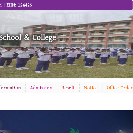
M |
EIIN: 124425
School & College
nformation
Admission
Result
Notice
Office Order