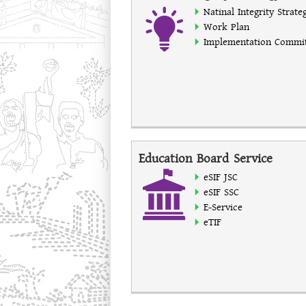
Natinal Integrity Strate
Work Plan
Implementation Commi
Education Board Service
eSIF JSC
eSIF SSC
E-Service
eTIF