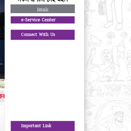
Details
e-Service Center
Connect With Us
হলো।
*
*
আগামী ২২/০৭/২০২৬ তারিখ বার্ষিক ক্রীড়া ও সা
Important Link